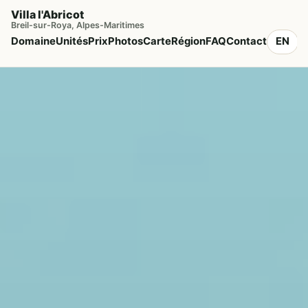
Villa l'Abricot
Breil-sur-Roya, Alpes-Maritimes
Domaine
Unités
Prix
Photos
Carte
Région
FAQ
Contact
EN