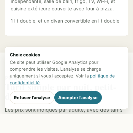
indépendante, salle de bain, frigo, TV, Wi-Fi, et
cuisine extérieure couverte avec four à pizza.
1 lit double, et un divan convertible en lit double
Choix cookies
Ce site peut utiliser Google Analytics pour
comprendre les visites. L'analyse se charge
uniquement si vous l'acceptez. Voir la
politique de
PRIX DE LOCATION
Tarif simple par nuit, petit-
confidentialité
.
déjeuner compris.
Refuser l'analyse
Accepter l'analyse
Les prix sont indiqués par adulte, avec des tarifs
réduits pour les enfants et les bébés. Envoyez vos
dates par le formulaire pour confirmer la